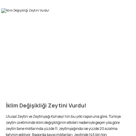
İklim Değişikliği Zeytini Vurdu!
Ulusal Zeytin ve Zeytinyağı Konseyi’nin bu yılki raporuna göre, Türkiye
zeytin üretiminde iklim değişikliğinin etkileri nedeniyle geçen yıla göre
zeytin tane miktarında yüzde 11, zeytinyağında ise yüzde 20 azalma
tahmin ediliyor. Raporda kayıp miktarları, zeytinde 145 bin ton,