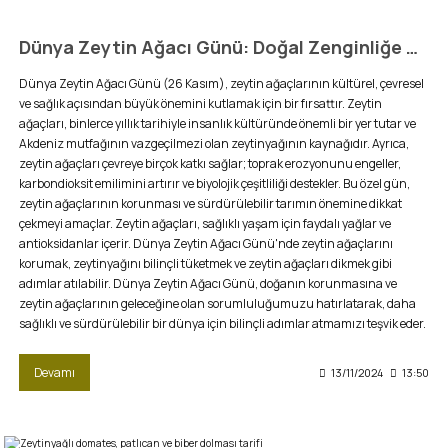
Dünya Zeytin Ağacı Günü: Doğal Zenginliğe Saygı
Dünya Zeytin Ağacı Günü (26 Kasım), zeytin ağaçlarının kültürel, çevresel
ve sağlık açısından büyük önemini kutlamak için bir fırsattır. Zeytin
ağaçları, binlerce yıllık tarihiyle insanlık kültüründe önemli bir yer tutar ve
Akdeniz mutfağının vazgeçilmezi olan zeytinyağının kaynağıdır. Ayrıca,
zeytin ağaçları çevreye birçok katkı sağlar; toprak erozyonunu engeller,
karbondioksit emilimini artırır ve biyolojik çeşitliliği destekler. Bu özel gün,
zeytin ağaçlarının korunması ve sürdürülebilir tarımın önemine dikkat
çekmeyi amaçlar. Zeytin ağaçları, sağlıklı yaşam için faydalı yağlar ve
antioksidanlar içerir. Dünya Zeytin Ağacı Günü'nde zeytin ağaçlarını
korumak, zeytinyağını bilinçli tüketmek ve zeytin ağaçları dikmek gibi
adımlar atılabilir. Dünya Zeytin Ağacı Günü, doğanın korunmasına ve
zeytin ağaçlarının geleceğine olan sorumluluğumuzu hatırlatarak, daha
sağlıklı ve sürdürülebilir bir dünya için bilinçli adımlar atmamızı teşvik eder.
Devamı
13/11/2024
13:50