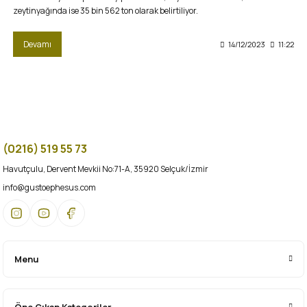
zeytinyağında ise 35 bin 562 ton olarak belirtiliyor.
Devamı
14/12/2023
11:22
(0216) 519 55 73
Havutçulu, Dervent Mevkii No:71-A, 35920 Selçuk/İzmir
info@gustoephesus.com
Menu