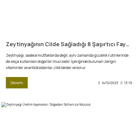
Zeytinyağının Cilde Sağladığı 8 Şaşırtıcı Fayda
Zeytinyağı, sadece mutfaklarda değil, aynı zamanda güzellik rutinlerinde
de sıkça kullanılan doğal bir mucizedir. İçeriğinde bulunan zengin
vitaminler ve antioksidanlar, cildi besler ve korur.
Devamı
14/12/2023
13:19