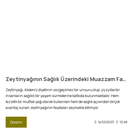
Zeytinyağının Sağlık Üzerindeki Muazzam Faydaları
Zeytinyağı, Akdeniz diyetinin vazgeçilmez bir unsuru olup, yüzyıllardır
insanların sağlıklı bir yaşam sürmelerine katkıda bulunmaktadır. Hem
lezzetli bir mutfak yağı olarak kullanılan hem de sağlık açısından birçok
avantaj sunan zeytinyağının faydaları saymakla bitmiyor.
Devamı
14/12/2023
12:48