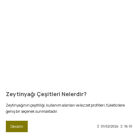
Zeytinyağı Çeşitleri Nelerdir?
Zeytinyağının çeşitliliği, kullanım alanları ve lezzet profilleri, tüketicilere
geniş bir seçenek sunmaktadır.
Devamı
01/02/2024
16:10