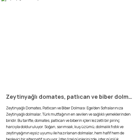
Zeytinyağlı domates, patlıcan ve biber dolması tarifi
Zeytinyağlı Domates, Patlıcan ve Biber Dolması: Ege'den Sofralarınıza
Zeytinyağlı dolmalar, Türk mutfağının en sevilen ve sağlıklı yemeklerinden
biridir. Bu tarifte, domates, patlıcan ve biberin içleri lezzetli bir pirinç
harcıyla dolduruluyor. Soğan, sarımsak, kuş üzümü, dolmalık fıstık ve
zeytinyağının eşsiz uyumu ile hazırlanan dolmalar, hem hafif hem de
besleyici bir alternatif sunuyor. İster özel günlerinizde, ister günlük