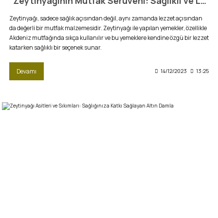
"Zeytinyağının Mutfak Serüveni: Sağlıklı ve Lezzet Dolu Tariflerle Yolculuk"
Zeytinyağı, sadece sağlık açısından değil, aynı zamanda lezzet açısından
da değerli bir mutfak malzemesidir. Zeytinyağı ile yapılan yemekler, özellikle
Akdeniz mutfağında sıkça kullanılır ve bu yemeklere kendine özgü bir lezzet
katarken sağlıklı bir seçenek sunar.
Devamı
14/12/2023
13:25