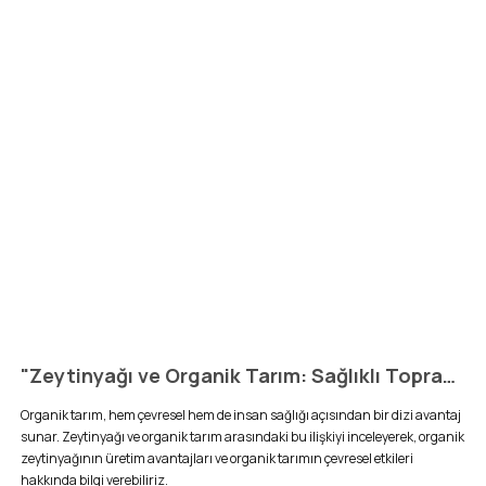
"Zeytinyağı ve Organik Tarım: Sağlıklı Topraktan Gelen Lezzet"
Organik tarım, hem çevresel hem de insan sağlığı açısından bir dizi avantaj
sunar. Zeytinyağı ve organik tarım arasındaki bu ilişkiyi inceleyerek, organik
zeytinyağının üretim avantajları ve organik tarımın çevresel etkileri
hakkında bilgi verebiliriz.