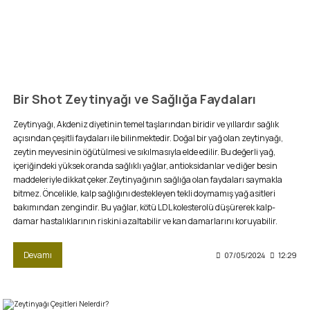
Bir Shot Zeytinyağı ve Sağlığa Faydaları
Zeytinyağı, Akdeniz diyetinin temel taşlarından biridir ve yıllardır sağlık
açısından çeşitli faydaları ile bilinmektedir. Doğal bir yağ olan zeytinyağı,
zeytin meyvesinin öğütülmesi ve sıkılmasıyla elde edilir. Bu değerli yağ,
içeriğindeki yüksek oranda sağlıklı yağlar, antioksidanlar ve diğer besin
maddeleriyle dikkat çeker.Zeytinyağının sağlığa olan faydaları saymakla
bitmez. Öncelikle, kalp sağlığını destekleyen tekli doymamış yağ asitleri
bakımından zengindir. Bu yağlar, kötü LDL kolesterolü düşürerek kalp-
damar hastalıklarının riskini azaltabilir ve kan damarlarını koruyabilir.
Devamı
07/05/2024
12:29