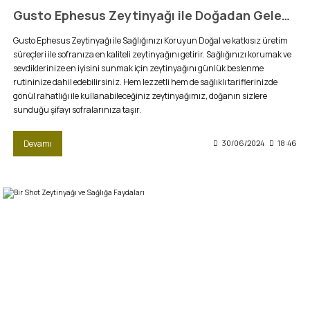
Gusto Ephesus Zeytinyağı ile Doğadan Gelen Şifa
Gusto Ephesus Zeytinyağı ile Sağlığınızı Koruyun Doğal ve katkısız üretim
süreçleri ile sofranıza en kaliteli zeytinyağını getirir. Sağlığınızı korumak ve
sevdiklerinize en iyisini sunmak için zeytinyağını günlük beslenme
rutininize dahil edebilirsiniz. Hem lezzetli hem de sağlıklı tariflerinizde
gönül rahatlığı ile kullanabileceğiniz zeytinyağımız, doğanın sizlere
sunduğu şifayı sofralarınıza taşır.
Devamı
30/06/2024
18:46