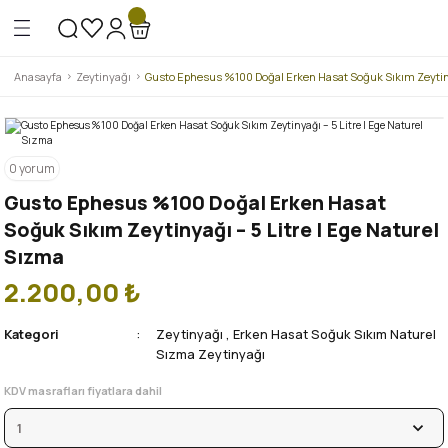
Geri Dön
Geri Dön
Anasayfa
Zeytinyağı
Gusto Ephesus %100 Doğal Erken Hasat Soğuk Sıkım Zeytinya
uk Sıkım Naturel Sızma Zeytinyağı
0 yorum
urel Sızma Zeytinyağı
Gusto Ephesus %100 Doğal Erken Hasat
Soğuk Sıkım Zeytinyağı – 5 Litre | Ege Naturel
Sızma
2.200,00 ₺
Kategori
Zeytinyağı
,
Erken Hasat Soğuk Sıkım Naturel
Sızma Zeytinyağı
KDV masrafları fiyatlara dahil