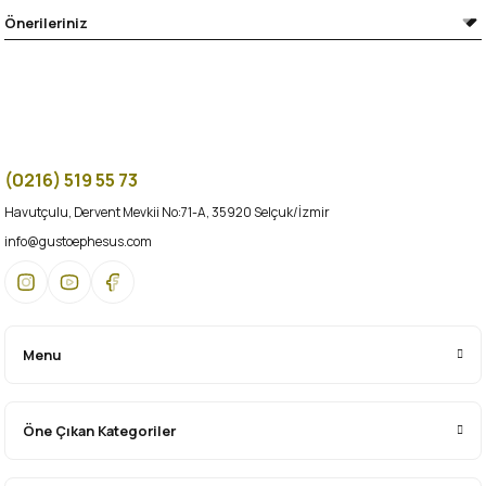
Önerileriniz
(0216) 519 55 73
Havutçulu, Dervent Mevkii No:71-A, 35920 Selçuk/İzmir
info@gustoephesus.com
Menu
Öne Çıkan Kategoriler