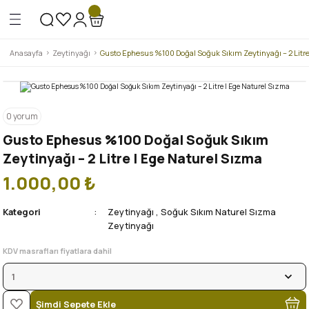
Geri Dön
Geri Dön
Anasayfa
Zeytinyağı
Gusto Ephesus %100 Doğal Soğuk Sıkım Zeytinyağı – 2 Litre
uk Sıkım Naturel Sızma Zeytinyağı
0 yorum
urel Sızma Zeytinyağı
Gusto Ephesus %100 Doğal Soğuk Sıkım
Zeytinyağı – 2 Litre | Ege Naturel Sızma
1.000,00 ₺
Kategori
Zeytinyağı
,
Soğuk Sıkım Naturel Sızma
Zeytinyağı
KDV masrafları fiyatlara dahil
Şimdi Sepete Ekle