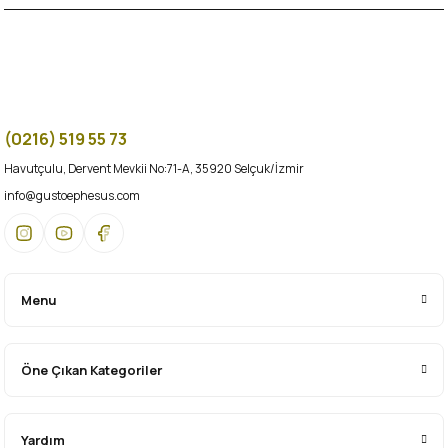
(0216) 519 55 73
Havutçulu, Dervent Mevkii No:71-A, 35920 Selçuk/İzmir
info@gustoephesus.com
Menu
Öne Çıkan Kategoriler
Yardım